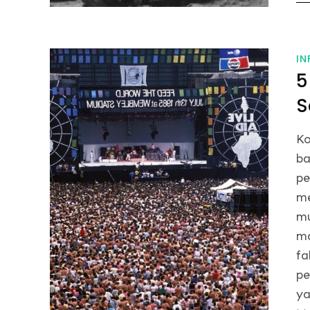
on
IN
5
S
Ko
ba
pe
me
mu
ma
fa
pe
ya