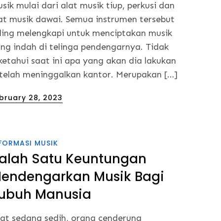
sik mulai dari alat musik tiup, perkusi dan
at musik dawai. Semua instrumen tersebut
ling melengkapi untuk menciptakan musik
ng indah di telinga pendengarnya. Tidak
ketahui saat ini apa yang akan dia lakukan
telah meninggalkan kantor. Merupakan […]
sted
bruary 28, 2023
FORMASI MUSIK
alah Satu Keuntungan
endengarkan Musik Bagi
ubuh Manusia
at sedang sedih, orang cenderung