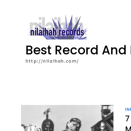
Skip
to
content
Best Record And
http://nilaihah.com/
IN
7
M