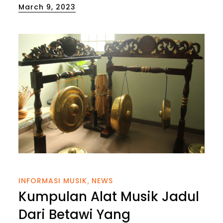
Posted
March 9, 2023
on
INFORMASI MUSIK
NEWS
Kumpulan Alat Musik Jadul
Dari Betawi Yang