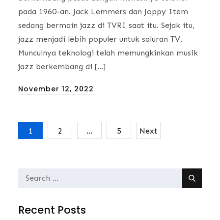
pada 1960-an. Jack Lemmers dan Joppy Item
sedang bermain jazz di TVRI saat itu. Sejak itu,
jazz menjadi lebih populer untuk saluran TV.
Munculnya teknologi telah memungkinkan musik
jazz berkembang di […]
Posted
November 12, 2022
on
1
2
…
5
Next
Posts
navigation
Search
for:
Recent Posts