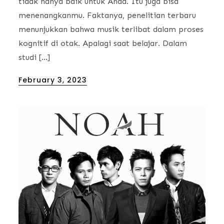
tidak hanya baik untuk Anda. Itu juga bisa
menenangkanmu. Faktanya, penelitian terbaru
menunjukkan bahwa musik terlibat dalam proses
kognitif di otak. Apalagi saat belajar. Dalam
studi […]
Posted
February 3, 2023
on