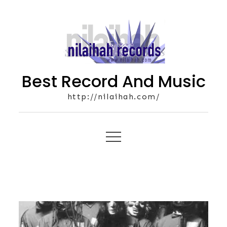
Skip
to
content
Best Record And Music
http://nilaihah.com/