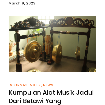
Posted
March 9, 2023
on
INFORMASI MUSIK
NEWS
Kumpulan Alat Musik Jadul
Dari Betawi Yang