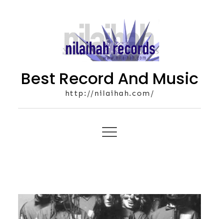
Skip
to
content
Best Record And Music
http://nilaihah.com/