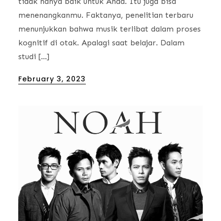
tidak hanya baik untuk Anda. Itu juga bisa
menenangkanmu. Faktanya, penelitian terbaru
menunjukkan bahwa musik terlibat dalam proses
kognitif di otak. Apalagi saat belajar. Dalam
studi […]
Posted
February 3, 2023
on