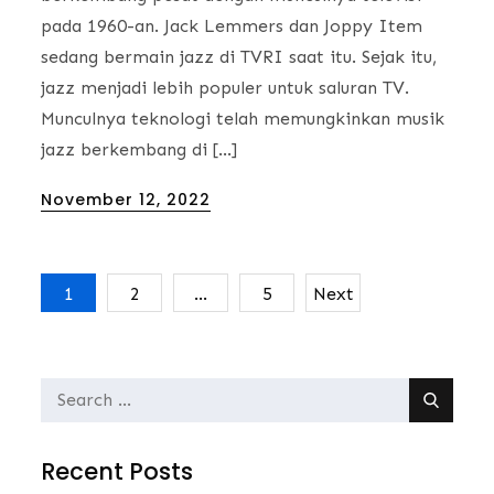
pada 1960-an. Jack Lemmers dan Joppy Item
sedang bermain jazz di TVRI saat itu. Sejak itu,
jazz menjadi lebih populer untuk saluran TV.
Munculnya teknologi telah memungkinkan musik
jazz berkembang di […]
Posted
November 12, 2022
on
1
2
…
5
Next
Posts
navigation
Search
for:
Recent Posts