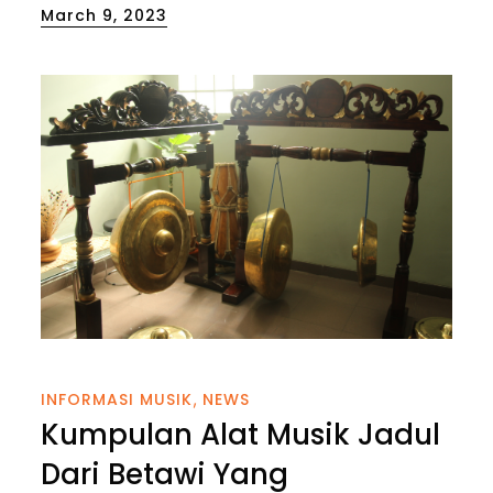
Posted
March 9, 2023
on
INFORMASI MUSIK
NEWS
Kumpulan Alat Musik Jadul
Dari Betawi Yang