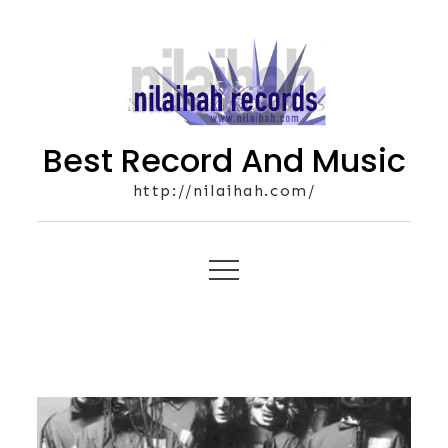
Skip
to
content
Best Record And Music
http://nilaihah.com/