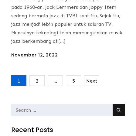
pada 1960-an. Jack Lemmers dan Joppy Item
sedang bermain jazz di TVRI saat itu. Sejak itu,
jazz menjadi lebih populer untuk saluran TV.
Munculnya teknologi telah memungkinkan musik
jazz berkembang di […]
Posted
November 12, 2022
on
1
2
…
5
Next
Posts
navigation
Search
for:
Recent Posts