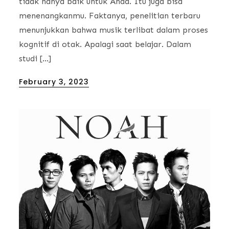
tidak hanya baik untuk Anda. Itu juga bisa
menenangkanmu. Faktanya, penelitian terbaru
menunjukkan bahwa musik terlibat dalam proses
kognitif di otak. Apalagi saat belajar. Dalam
studi […]
Posted
February 3, 2023
on