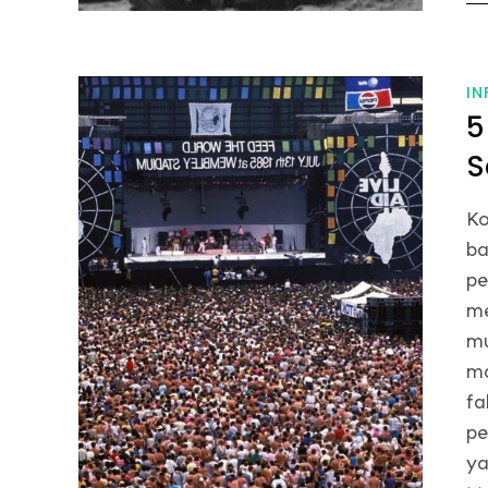
on
IN
5
S
Ko
ba
pe
me
mu
ma
fa
pe
ya