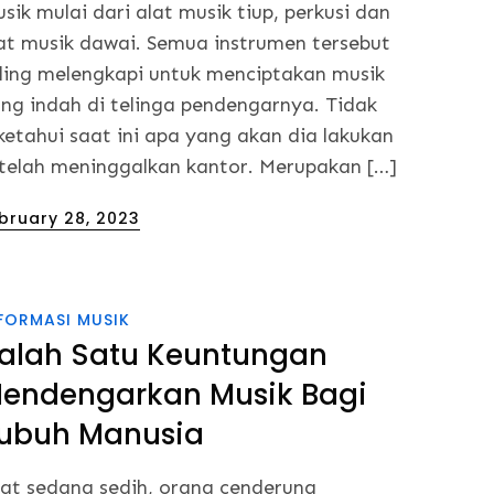
sik mulai dari alat musik tiup, perkusi dan
at musik dawai. Semua instrumen tersebut
ling melengkapi untuk menciptakan musik
ng indah di telinga pendengarnya. Tidak
ketahui saat ini apa yang akan dia lakukan
telah meninggalkan kantor. Merupakan […]
sted
bruary 28, 2023
FORMASI MUSIK
alah Satu Keuntungan
endengarkan Musik Bagi
ubuh Manusia
at sedang sedih, orang cenderung