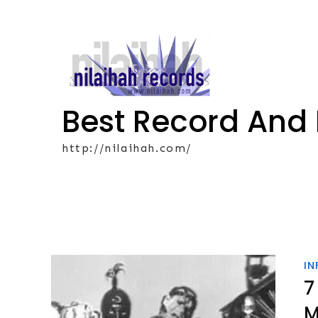
Skip
to
content
Best Record And
http://nilaihah.com/
IN
7
M