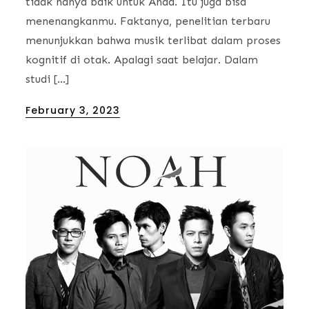
tidak hanya baik untuk Anda. Itu juga bisa
menenangkanmu. Faktanya, penelitian terbaru
menunjukkan bahwa musik terlibat dalam proses
kognitif di otak. Apalagi saat belajar. Dalam
studi […]
Posted
February 3, 2023
on