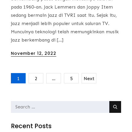
pada 1960-an. Jack Lemmers dan Joppy Item
sedang bermain jazz di TVRI saat itu. Sejak itu,
jazz menjadi lebih populer untuk saluran TV.
Munculnya teknologi telah memungkinkan musik
jazz berkembang di […]
Posted
November 12, 2022
on
1
2
…
5
Next
Posts
navigation
Search
for:
Recent Posts