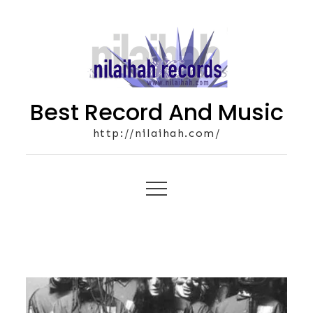
Skip
to
content
Best Record And Music
http://nilaihah.com/