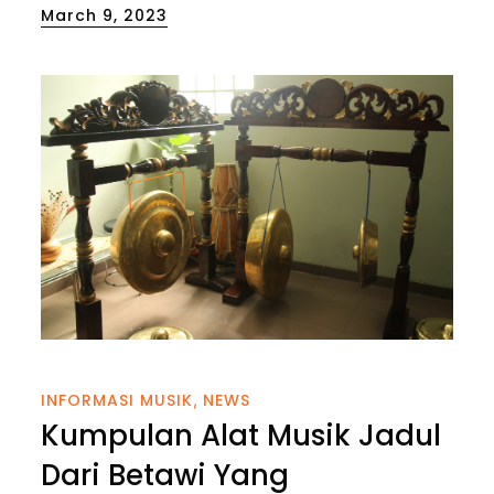
Posted
March 9, 2023
on
INFORMASI MUSIK
NEWS
Kumpulan Alat Musik Jadul
Dari Betawi Yang