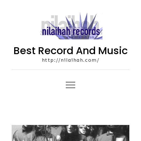
Skip
to
content
Best Record And Music
http://nilaihah.com/