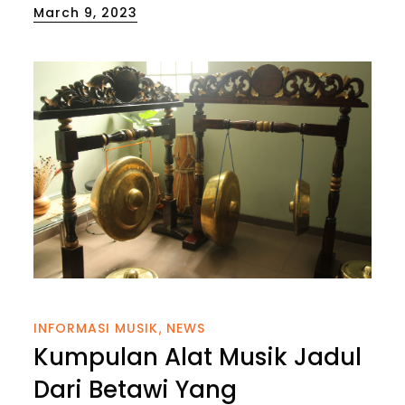
Posted
March 9, 2023
on
INFORMASI MUSIK
NEWS
Kumpulan Alat Musik Jadul
Dari Betawi Yang