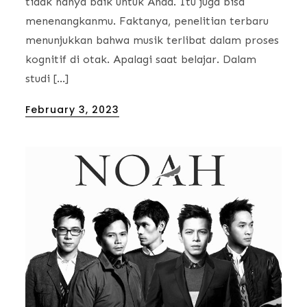
tidak hanya baik untuk Anda. Itu juga bisa
menenangkanmu. Faktanya, penelitian terbaru
menunjukkan bahwa musik terlibat dalam proses
kognitif di otak. Apalagi saat belajar. Dalam
studi […]
Posted
February 3, 2023
on