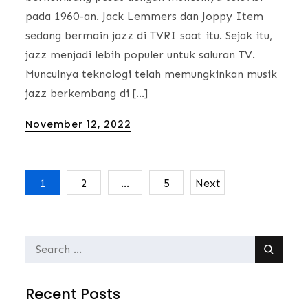
pada 1960-an. Jack Lemmers dan Joppy Item
sedang bermain jazz di TVRI saat itu. Sejak itu,
jazz menjadi lebih populer untuk saluran TV.
Munculnya teknologi telah memungkinkan musik
jazz berkembang di […]
Posted
November 12, 2022
on
1
2
…
5
Next
Posts
navigation
Search
for:
Recent Posts