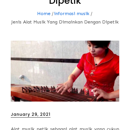
Dipetik
Home
informasi musik
Jenis Alat Musik Yang Dimainkan Dengan Dipetik
Posted
January 29, 2021
on
Alat musik petik sebagai alat musik yang cukup