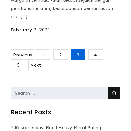
warga di tempat. Akan tetapi sejalan dengan
perubahan era ini, kecondongan pemanfaatan
alat […]
Posted
February 7, 2021
on
Previous
1
2
3
4
Posts
5
Next
navigation
Search
for:
Recent Posts
7 Rekomendasi Band Heavy Metal Paling