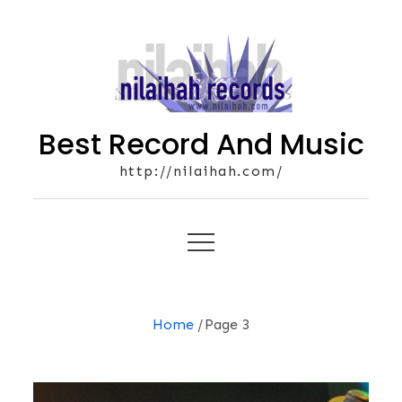
Skip
to
content
Best Record And Music
http://nilaihah.com/
Home
Page 3