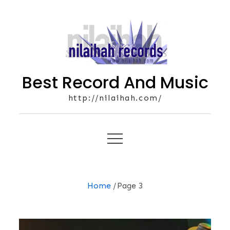
Skip
to
content
Best Record And Music
http://nilaihah.com/
Home
Page 3