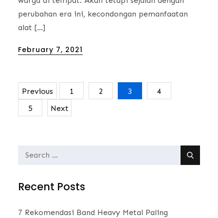
warga di tempat. Akan tetapi sejalan dengan
perubahan era ini, kecondongan pemanfaatan
alat […]
Posted
February 7, 2021
on
Previous
1
2
3
4
Posts
5
Next
navigation
Search
for:
Recent Posts
7 Rekomendasi Band Heavy Metal Paling