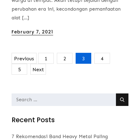
warga di tempat. Akan tetapi sejalan dengan
perubahan era ini, kecondongan pemanfaatan
alat […]
Posted
February 7, 2021
on
Previous
1
2
3
4
Posts
5
Next
navigation
Search
for:
Recent Posts
7 Rekomendasi Band Heavy Metal Paling