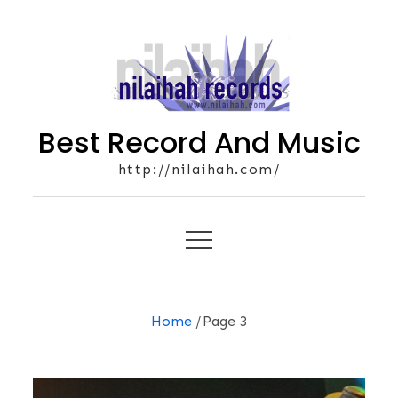
Skip
to
content
Best Record And Music
http://nilaihah.com/
Home
Page 3