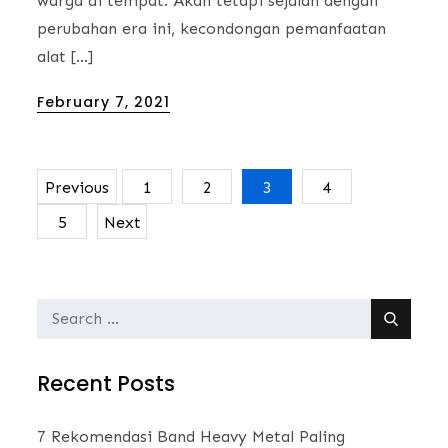
warga di tempat. Akan tetapi sejalan dengan
perubahan era ini, kecondongan pemanfaatan
alat […]
Posted
February 7, 2021
on
Previous
1
2
3
4
Posts
5
Next
navigation
Search
for:
Recent Posts
7 Rekomendasi Band Heavy Metal Paling