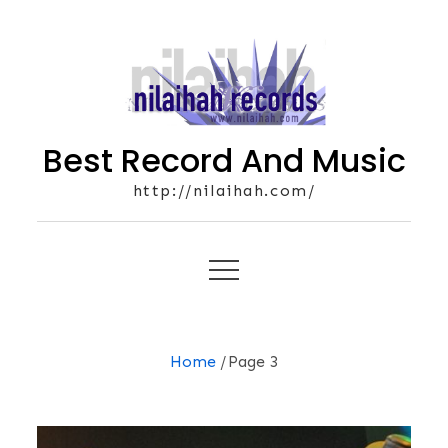
Skip
to
content
Best Record And Music
http://nilaihah.com/
Home
Page 3