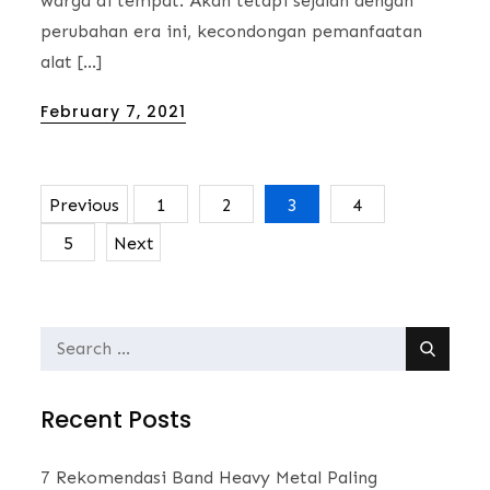
warga di tempat. Akan tetapi sejalan dengan
perubahan era ini, kecondongan pemanfaatan
alat […]
Posted
February 7, 2021
on
Previous
1
2
3
4
Posts
5
Next
navigation
Search
for:
Recent Posts
7 Rekomendasi Band Heavy Metal Paling