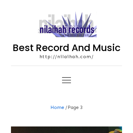
Skip
to
content
Best Record And Music
http://nilaihah.com/
Home
Page 3