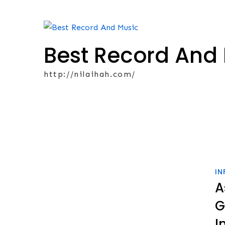
Skip
to
content
Best Record And
http://nilaihah.com/
IN
A
G
I