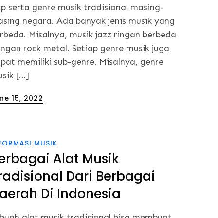
p serta genre musik tradisional masing-
sing negara. Ada banyak jenis musik yang
rbeda. Misalnya, musik jazz ringan berbeda
ngan rock metal. Setiap genre musik juga
pat memiliki sub-genre. Misalnya, genre
sik […]
sted
ne 15, 2022
FORMASI MUSIK
erbagai Alat Musik
radisional Dari Berbagai
aerah Di Indonesia
buah alat musik tradisional bisa membuat