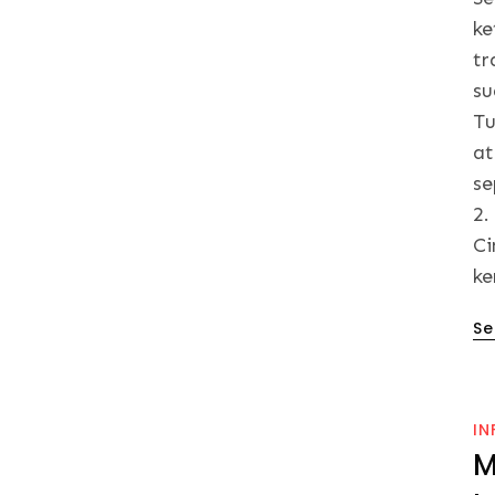
ke
tr
su
Tu
at
se
2.
Ci
ke
Po
Se
on
IN
M