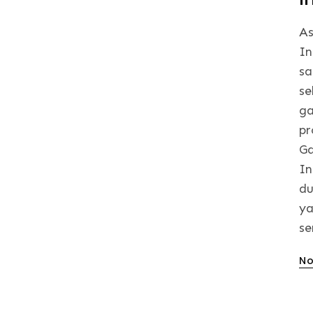
As
In
sa
se
ga
pr
Ga
In
du
ya
se
Po
No
on