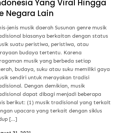
ndonesia Yang Viral Hingga
e Negara Lain
nis-jenis musik daerah Susunan genre musik
adisional biasanya berkaitan dengan status
sik suatu peristiwa, peristiwa, atau
rayaan budaya tertentu. Karena
ragaman musik yang berbeda setiap
erah, budaya, suku atau suku memiliki gaya
sik sendiri untuk merayakan tradisi
adisional. Dengan demikian, musik
adisional dapat dibagi menjadi beberapa
nis berikut: (1) musik tradisional yang terkait
ngan upacara yang terkait dengan siklus
dup […]
sted