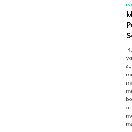
IN
M
P
S
Mu
ya
su
me
mu
me
be
or
me
mu