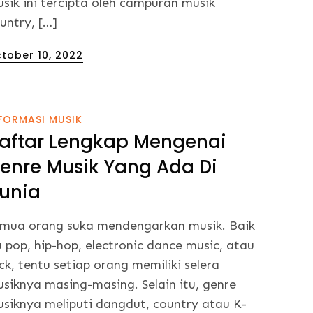
sik ini tercipta oleh campuran musik
untry, […]
sted
tober 10, 2022
FORMASI MUSIK
aftar Lengkap Mengenai
enre Musik Yang Ada Di
unia
mua orang suka mendengarkan musik. Baik
u pop, hip-hop, electronic dance music, atau
ck, tentu setiap orang memiliki selera
siknya masing-masing. Selain itu, genre
siknya meliputi dangdut, country atau K-