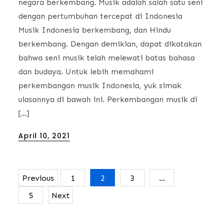
negara berkembang. Musik adalah salah satu seni
dengan pertumbuhan tercepat di Indonesia
Musik Indonesia berkembang, dan Hindu
berkembang. Dengan demikian, dapat dikatakan
bahwa seni musik telah melewati batas bahasa
dan budaya. Untuk lebih memahami
perkembangan musik Indonesia, yuk simak
ulasannya di bawah ini. Perkembangan musik di
[…]
Posted
April 10, 2021
on
Previous
1
2
3
…
Posts
5
Next
navigation