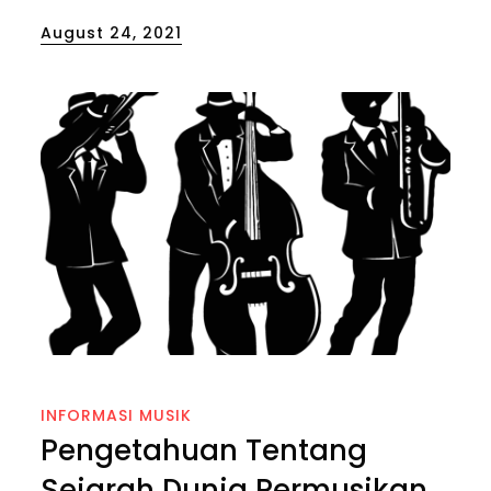
Posted
August 24, 2021
on
INFORMASI MUSIK
Pengetahuan Tentang
Sejarah Dunia Permusikan