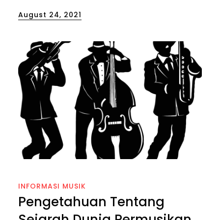
Posted
August 24, 2021
on
INFORMASI MUSIK
Pengetahuan Tentang
Sejarah Dunia Permusikan