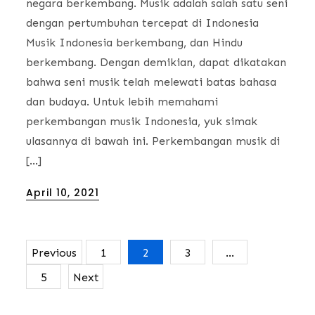
negara berkembang. Musik adalah salah satu seni
dengan pertumbuhan tercepat di Indonesia
Musik Indonesia berkembang, dan Hindu
berkembang. Dengan demikian, dapat dikatakan
bahwa seni musik telah melewati batas bahasa
dan budaya. Untuk lebih memahami
perkembangan musik Indonesia, yuk simak
ulasannya di bawah ini. Perkembangan musik di
[…]
Posted
April 10, 2021
on
Previous
1
2
3
…
Posts
5
Next
navigation