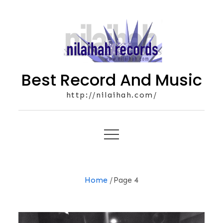
Skip
to
content
Best Record And Music
http://nilaihah.com/
Home
Page 4