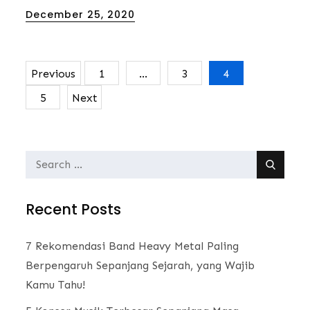
Posted
December 25, 2020
on
Previous
1
…
3
4
Posts
5
Next
navigation
Search
for:
Recent Posts
7 Rekomendasi Band Heavy Metal Paling
Berpengaruh Sepanjang Sejarah, yang Wajib
Kamu Tahu!