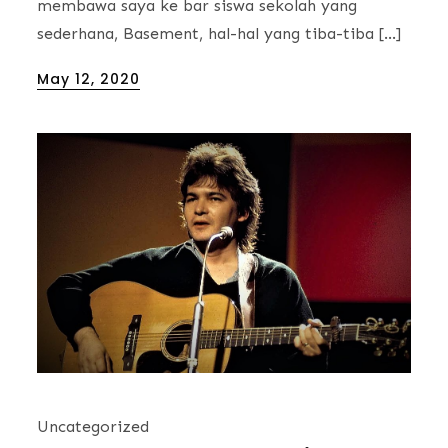
membawa saya ke bar siswa sekolah yang
sederhana, Basement, hal-hal yang tiba-tiba […]
Posted
May 12, 2020
on
Uncategorized