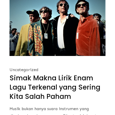
Uncategorized
Simak Makna Lirik Enam
Lagu Terkenal yang Sering
Kita Salah Paham
Musik bukan hanya suara instrumen yang