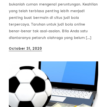
bukanlah cuman mengenai peruntungan. Keahlian
yang telah terbiasa penting lebih menjadi
penting buat bermain di situs judi bola
terpercaya. Taruhan untuk judi bola online
benar-benar tak asal-asalan. Bila Anda satu
diantaranya petaruh olahraga yang belum […]
Posted
October 31, 2020
on