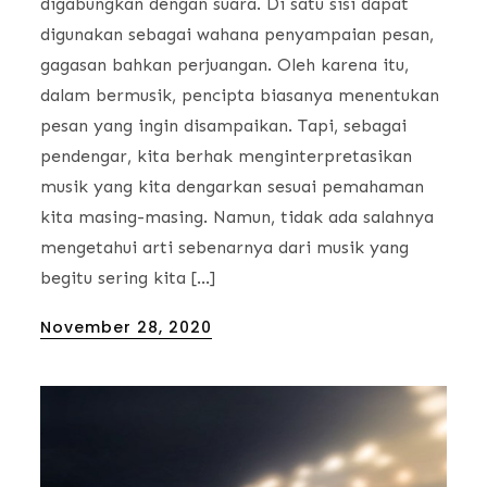
digabungkan dengan suara. Di satu sisi dapat
digunakan sebagai wahana penyampaian pesan,
gagasan bahkan perjuangan. Oleh karena itu,
dalam bermusik, pencipta biasanya menentukan
pesan yang ingin disampaikan. Tapi, sebagai
pendengar, kita berhak menginterpretasikan
musik yang kita dengarkan sesuai pemahaman
kita masing-masing. Namun, tidak ada salahnya
mengetahui arti sebenarnya dari musik yang
begitu sering kita […]
Posted
November 28, 2020
on