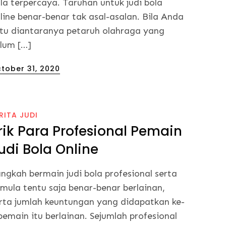
la terpercaya. Taruhan untuk judi bola
line benar-benar tak asal-asalan. Bila Anda
tu diantaranya petaruh olahraga yang
lum […]
sted
tober 31, 2020
RITA JUDI
rik Para Profesional Pemain
udi Bola Online
ngkah bermain judi bola profesional serta
mula tentu saja benar-benar berlainan,
rta jumlah keuntungan yang didapatkan ke-
pemain itu berlainan. Sejumlah profesional