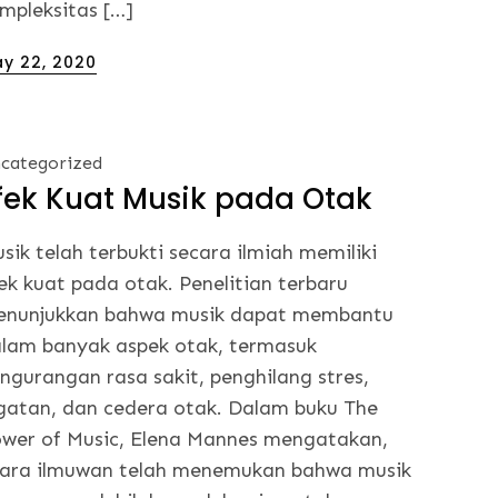
mpleksitas […]
sted
y 22, 2020
categorized
fek Kuat Musik pada Otak
sik telah terbukti secara ilmiah memiliki
ek kuat pada otak. Penelitian terbaru
nunjukkan bahwa musik dapat membantu
lam banyak aspek otak, termasuk
ngurangan rasa sakit, penghilang stres,
gatan, dan cedera otak. Dalam buku The
wer of Music, Elena Mannes mengatakan,
ara ilmuwan telah menemukan bahwa musik