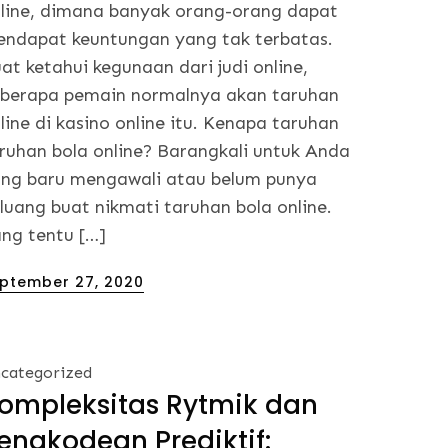
line, dimana banyak orang-orang dapat
ndapat keuntungan yang tak terbatas.
at ketahui kegunaan dari judi online,
berapa pemain normalnya akan taruhan
line di kasino online itu. Kenapa taruhan
ruhan bola online? Barangkali untuk Anda
ng baru mengawali atau belum punya
luang buat nikmati taruhan bola online.
ng tentu […]
sted
ptember 27, 2020
categorized
ompleksitas Rytmik dan
engkodean Prediktif: