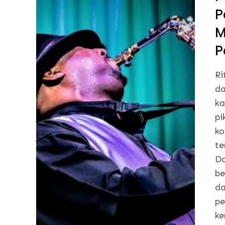
P
M
P
Ri
da
ka
pi
ko
te
Da
be
da
pe
ke