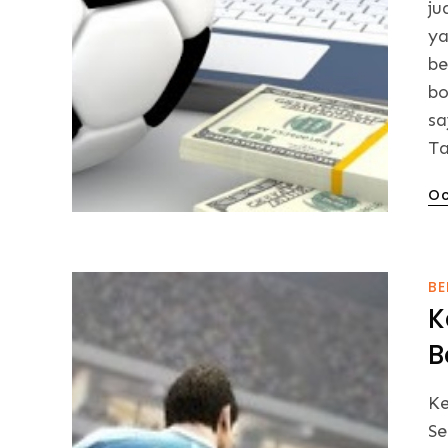
ju
ya
be
bo
sa
Ta
Po
Oc
on
BE
K
B
Ke
Se