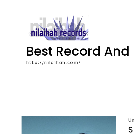
Skip
to
content
Best Record And
http://nilaihah.com/
Un
S