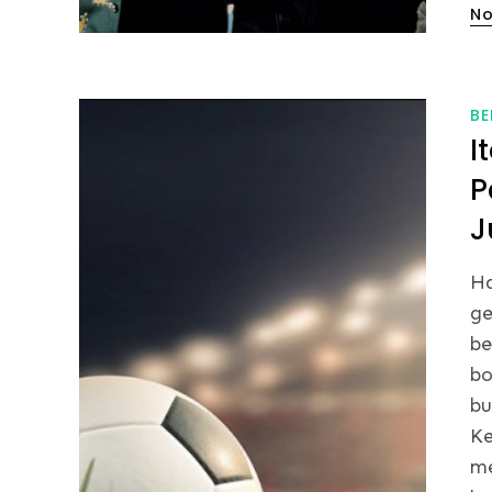
Po
No
on
BE
I
P
J
Ha
ge
be
bo
bu
Ke
me