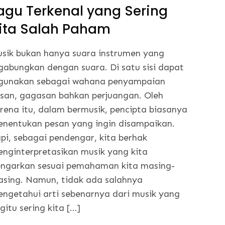
agu Terkenal yang Sering
ita Salah Paham
sik bukan hanya suara instrumen yang
gabungkan dengan suara. Di satu sisi dapat
gunakan sebagai wahana penyampaian
san, gagasan bahkan perjuangan. Oleh
rena itu, dalam bermusik, pencipta biasanya
nentukan pesan yang ingin disampaikan.
pi, sebagai pendengar, kita berhak
nginterpretasikan musik yang kita
ngarkan sesuai pemahaman kita masing-
sing. Namun, tidak ada salahnya
ngetahui arti sebenarnya dari musik yang
gitu sering kita […]