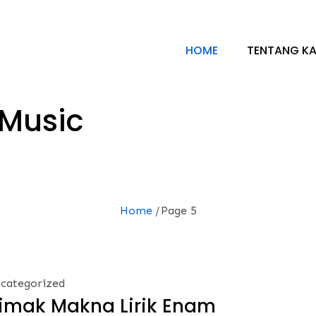
HOME
TENTANG KA
 Music
Home
Page 5
categorized
imak Makna Lirik Enam