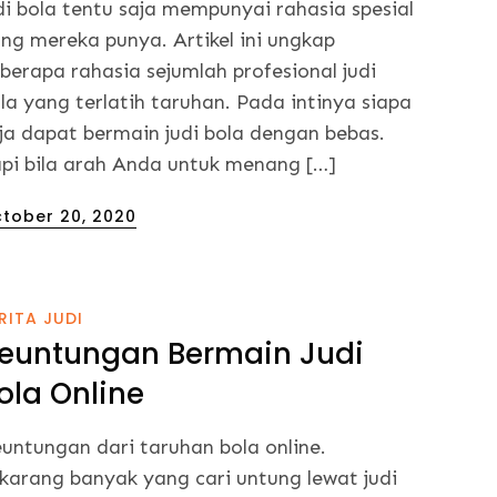
di bola tentu saja mempunyai rahasia spesial
ng mereka punya. Artikel ini ungkap
berapa rahasia sejumlah profesional judi
la yang terlatih taruhan. Pada intinya siapa
ja dapat bermain judi bola dengan bebas.
pi bila arah Anda untuk menang […]
sted
tober 20, 2020
RITA JUDI
euntungan Bermain Judi
ola Online
untungan dari taruhan bola online.
karang banyak yang cari untung lewat judi