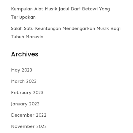
Kumpulan Alat Musik Jadul Dari Betawi Yang
Terlupakan
Salah Satu Keuntungan Mendengarkan Musik Bagi
Tubuh Manusia
Archives
May 2023
March 2023
February 2023
January 2023
December 2022
November 2022