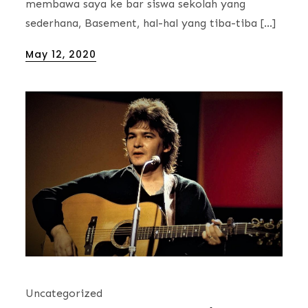
membawa saya ke bar siswa sekolah yang
sederhana, Basement, hal-hal yang tiba-tiba […]
Posted
May 12, 2020
on
Uncategorized