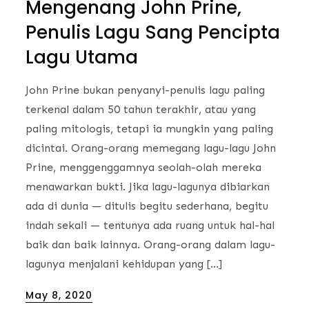
Mengenang John Prine,
Penulis Lagu Sang Pencipta
Lagu Utama
John Prine bukan penyanyi-penulis lagu paling
terkenal dalam 50 tahun terakhir, atau yang
paling mitologis, tetapi ia mungkin yang paling
dicintai. Orang-orang memegang lagu-lagu John
Prine, menggenggamnya seolah-olah mereka
menawarkan bukti. Jika lagu-lagunya dibiarkan
ada di dunia — ditulis begitu sederhana, begitu
indah sekali — tentunya ada ruang untuk hal-hal
baik dan baik lainnya. Orang-orang dalam lagu-
lagunya menjalani kehidupan yang […]
Posted
May 8, 2020