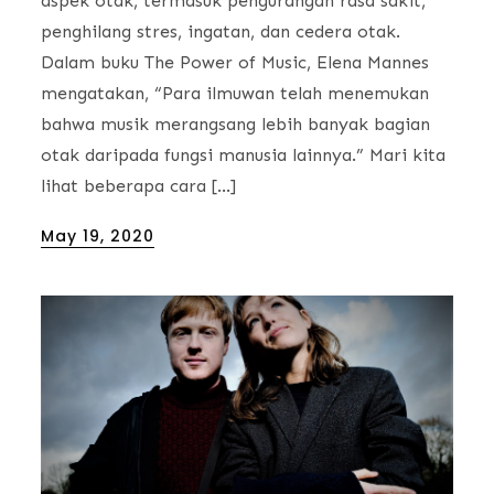
aspek otak, termasuk pengurangan rasa sakit,
penghilang stres, ingatan, dan cedera otak.
Dalam buku The Power of Music, Elena Mannes
mengatakan, “Para ilmuwan telah menemukan
bahwa musik merangsang lebih banyak bagian
otak daripada fungsi manusia lainnya.” Mari kita
lihat beberapa cara […]
Posted
May 19, 2020
on