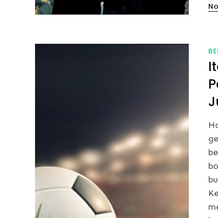
Po
No
on
BE
I
P
J
Ha
ge
be
bo
bu
Ke
me