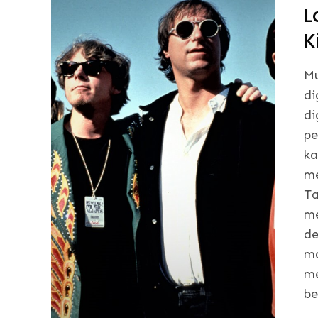
L
K
Mu
di
di
pe
ka
me
Ta
me
de
ma
me
be