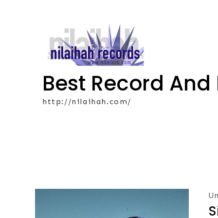
Skip
to
content
Best Record And
http://nilaihah.com/
Un
S