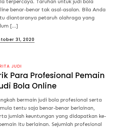
la terpercaya. Taruhan untuk judi bola
line benar-benar tak asal-asalan. Bila Anda
tu diantaranya petaruh olahraga yang
lum […]
sted
tober 31, 2020
RITA JUDI
rik Para Profesional Pemain
udi Bola Online
ngkah bermain judi bola profesional serta
mula tentu saja benar-benar berlainan,
rta jumlah keuntungan yang didapatkan ke-
pemain itu berlainan. Sejumlah profesional