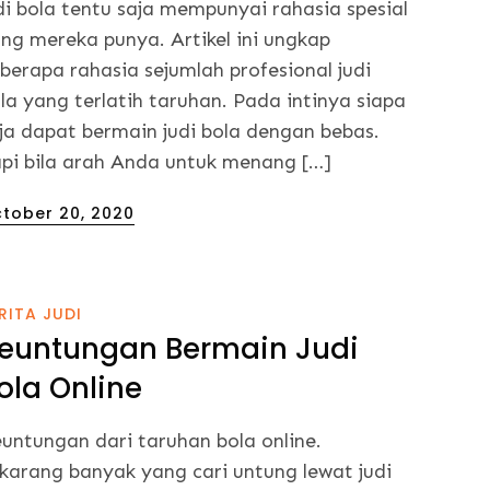
di bola tentu saja mempunyai rahasia spesial
ng mereka punya. Artikel ini ungkap
berapa rahasia sejumlah profesional judi
la yang terlatih taruhan. Pada intinya siapa
ja dapat bermain judi bola dengan bebas.
pi bila arah Anda untuk menang […]
sted
tober 20, 2020
RITA JUDI
euntungan Bermain Judi
ola Online
untungan dari taruhan bola online.
karang banyak yang cari untung lewat judi