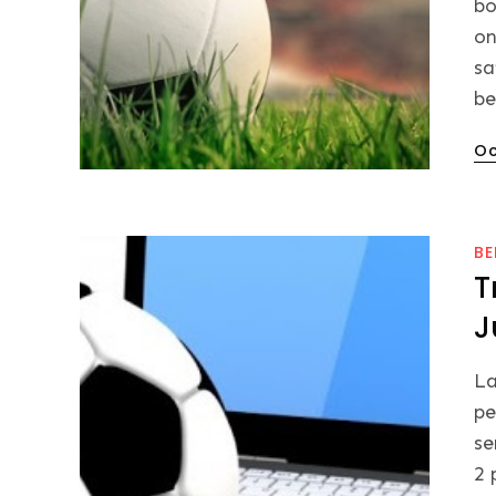
bo
on
sa
be
Po
Oc
on
BE
T
J
La
pe
se
2 