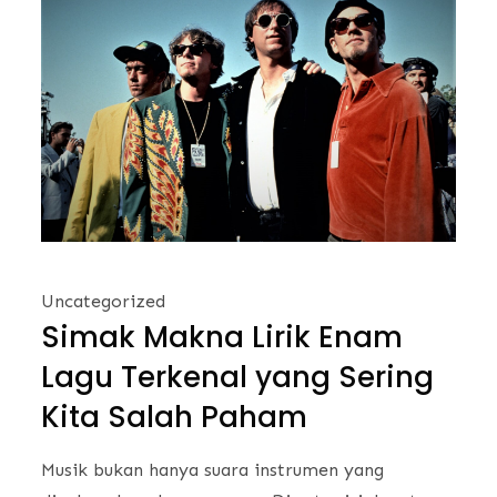
Uncategorized
Simak Makna Lirik Enam
Lagu Terkenal yang Sering
Kita Salah Paham
Musik bukan hanya suara instrumen yang