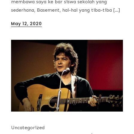
membawa saya ke bar siswa sekolah yang
sederhana, Basement, hal-hal yang tiba-tiba […]
Posted
May 12, 2020
on
Uncategorized