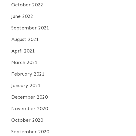
October 2022
June 2022
September 2021
August 2021
April 2021
March 2021
February 2021
January 2021
December 2020
November 2020
October 2020
September 2020