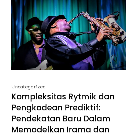
Uncategorized
Kompleksitas Rytmik dan
Pengkodean Prediktif:
Pendekatan Baru Dalam
Memodelkan Irama dan