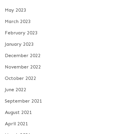
May 2023
March 2023
February 2023
January 2023
December 2022
November 2022
October 2022
June 2022
September 2021
August 2021
April 2021