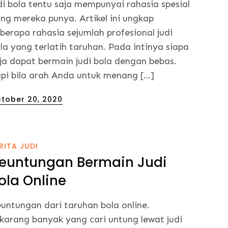
di bola tentu saja mempunyai rahasia spesial
ng mereka punya. Artikel ini ungkap
berapa rahasia sejumlah profesional judi
la yang terlatih taruhan. Pada intinya siapa
ja dapat bermain judi bola dengan bebas.
pi bila arah Anda untuk menang […]
sted
tober 20, 2020
RITA JUDI
euntungan Bermain Judi
ola Online
untungan dari taruhan bola online.
karang banyak yang cari untung lewat judi