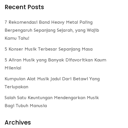
Recent Posts
7 Rekomendasi Band Heavy Metal Paling
Berpengaruh Sepanjang Sejarah, yang Wajib
Kamu Tahu!
5 Konser Musik Terbesar Sepanjang Masa
5 Aliran Musik yang Banyak Difavoritkan Kaum
Milenial
Kumpulan Alat Musik Jadul Dari Betawi Yang
Terlupakan
Salah Satu Keuntungan Mendengarkan Musik
Bagi Tubuh Manusia
Archives