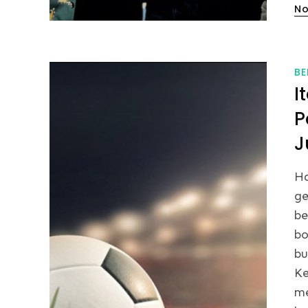
Po
No
on
BE
I
P
J
Ha
ge
be
bo
bu
Ke
me