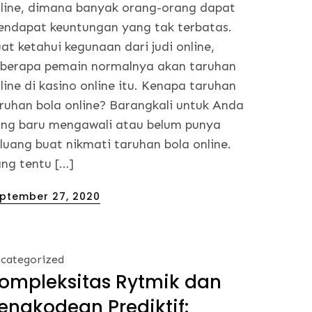
line, dimana banyak orang-orang dapat
ndapat keuntungan yang tak terbatas.
at ketahui kegunaan dari judi online,
berapa pemain normalnya akan taruhan
line di kasino online itu. Kenapa taruhan
ruhan bola online? Barangkali untuk Anda
ng baru mengawali atau belum punya
luang buat nikmati taruhan bola online.
ng tentu […]
sted
ptember 27, 2020
categorized
ompleksitas Rytmik dan
engkodean Prediktif: