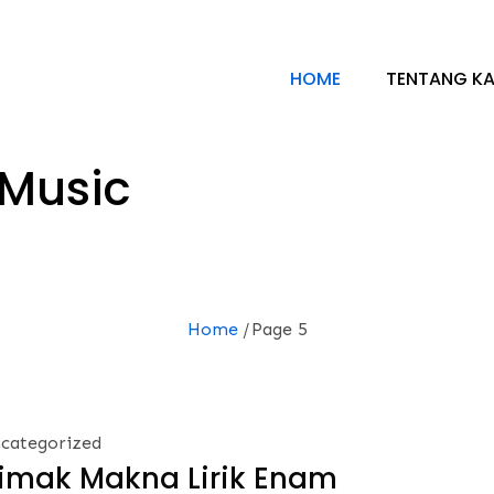
HOME
TENTANG KA
 Music
Home
Page 5
categorized
imak Makna Lirik Enam