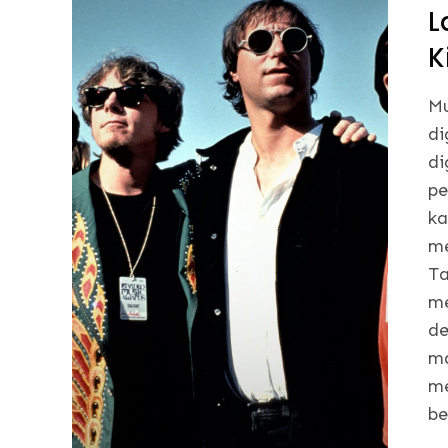
L
K
Mu
di
di
pe
ka
me
Ta
me
de
ma
me
be