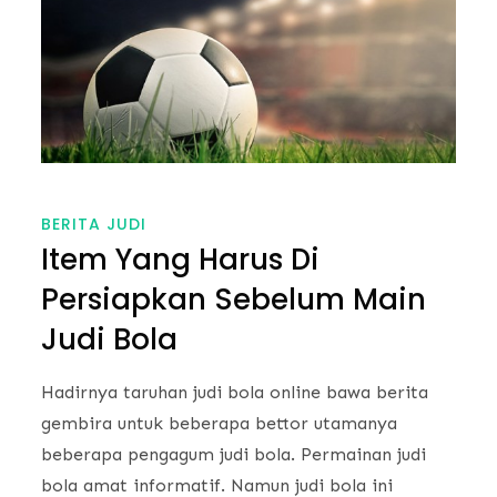
BERITA JUDI
Item Yang Harus Di
Persiapkan Sebelum Main
Judi Bola
Hadirnya taruhan judi bola online bawa berita
gembira untuk beberapa bettor utamanya
beberapa pengagum judi bola. Permainan judi
bola amat informatif. Namun judi bola ini