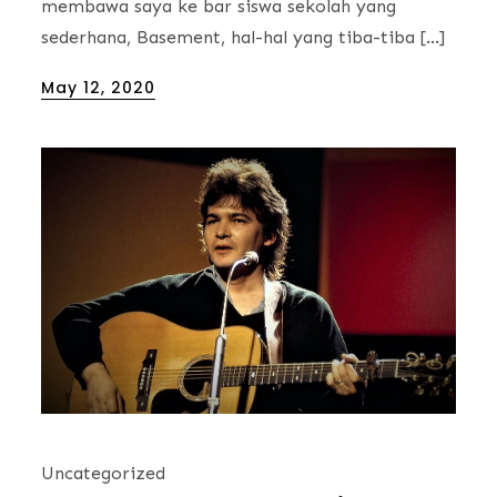
membawa saya ke bar siswa sekolah yang
sederhana, Basement, hal-hal yang tiba-tiba […]
Posted
May 12, 2020
on
Uncategorized