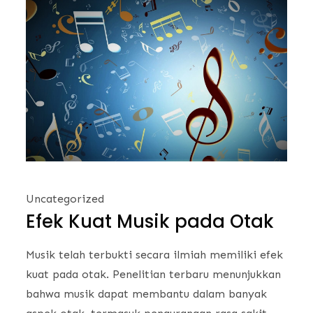
Uncategorized
Efek Kuat Musik pada Otak
Musik telah terbukti secara ilmiah memiliki efek
kuat pada otak. Penelitian terbaru menunjukkan
bahwa musik dapat membantu dalam banyak