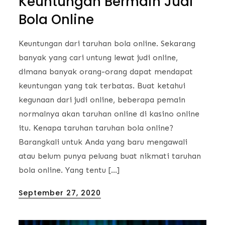
Keuntungan Bermain Judi
Bola Online
Keuntungan dari taruhan bola online. Sekarang
banyak yang cari untung lewat judi online,
dimana banyak orang-orang dapat mendapat
keuntungan yang tak terbatas. Buat ketahui
kegunaan dari judi online, beberapa pemain
normalnya akan taruhan online di kasino online
itu. Kenapa taruhan taruhan bola online?
Barangkali untuk Anda yang baru mengawali
atau belum punya peluang buat nikmati taruhan
bola online. Yang tentu […]
Posted
September 27, 2020
on