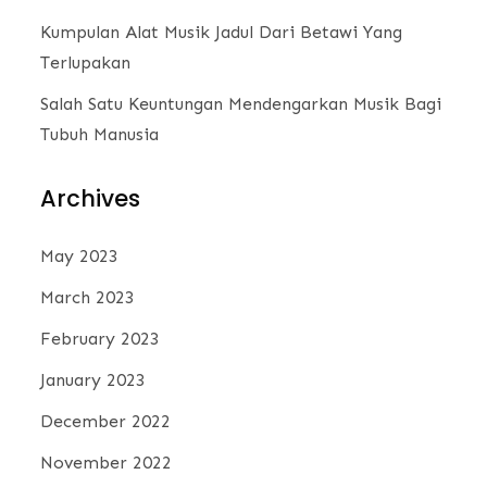
Kumpulan Alat Musik Jadul Dari Betawi Yang
Terlupakan
Salah Satu Keuntungan Mendengarkan Musik Bagi
Tubuh Manusia
Archives
May 2023
March 2023
February 2023
January 2023
December 2022
November 2022